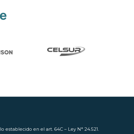
de
 establecido en el art. 64C – Ley N° 24.521.