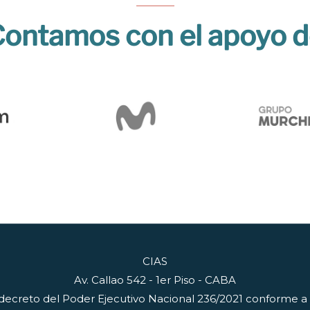
ontamos con el apoyo 
CIAS
Av. Callao 542 - 1er Piso - CABA
decreto del Poder Ejecutivo Nacional 236/2021 conforme a lo