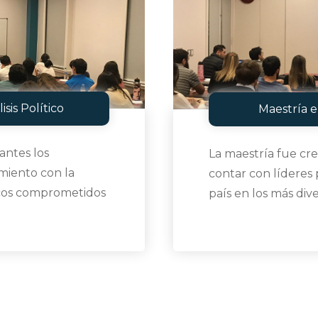
sis Político
Maestría en
antes los
La maestría fue cr
miento con la
contar con líderes 
icos comprometidos
país en los más div