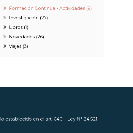
Formación Continua - Actividades (9)
Investigación (27)
Libros (1)
Novedades (26)
Viajes (3)
 establecido en el art. 64C – Ley N° 24.521.