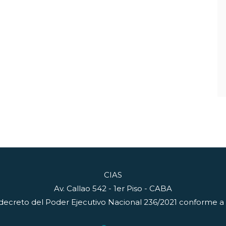
CIAS
Av. Callao 542 - 1er Piso - CABA
decreto del Poder Ejecutivo Nacional 236/2021 conforme a lo